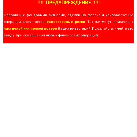
!
!
!
!
ПРЕДУПРЕЖДЕНИЕ
!!
!
!
Операции с фондовыми активами, сделки на форекс и криповалютные
операции, могут нести
существенные риски
. Так же могут привести к
частичной или полной потере
Ваших инвестиций. Пожалуйста, имейте это
ввиду, при совершении любых финансовых операций.