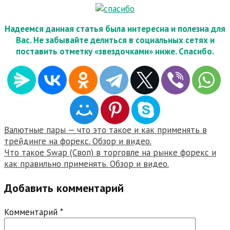
Надеемся данная статья была интересна и полезна для
Вас. Не забывайте делиться в социальных сетях и
поставить отметку «звездочками» ниже. Спасибо.
Навигация
Валютные пары — что это такое и как применять в
трейдинге на форекс. Обзор и видео.
по
Что такое Swap (Своп) в торговле на рынке форекс и
записям
как правильно применять. Обзор и видео.
Добавить комментарий
Комментарий
*